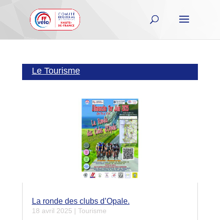
Le Tourisme
La ronde des clubs d’Opale.
18 avril 2025
|
Tourisme