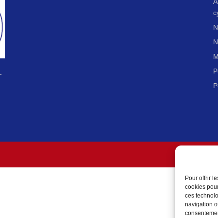
A
c
N
N
M
P
-
P
Pour offrir 
cookies pour
ces technolo
navigation ou
consentement