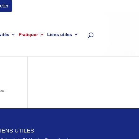
tter
vités
Pratiquer
Liens utiles
pour
IENS UTILES