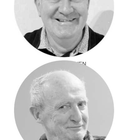
Léon PAYEN
Trésorier / Formation
06 33 32 31 26
hautsdefrance-tresorerie@ffvelo.fr
hautsdefrance-formation@ffvelo.fr