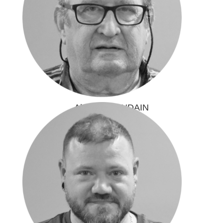
Alain MALANDAIN
Sport santé, féminines
hautsdefrance-feminines@ffvelo.fr